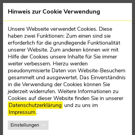
Direkt zur Hauptnavigation springen
Direkt zum Inhalt springen
Hinweis zur Cookie Verwendung
muenzkirchen.ooevp.at
Team
Gemeindeparteivorstand
Unsere Webseite verwendet Cookies. Diese
haben zwei Funktionen: Zum einen sind sie
erforderlich für die grundlegende Funktionalität
PARTEIVORSTAND
unserer Website. Zum anderen können wir mit
Hilfe der Cookies unsere Inhalte für Sie immer
MÜNZKIRCHEN
weiter verbessern. Hierzu werden
pseudonymisierte Daten von Website-Besuchern
gesammelt und ausgewertet. Das Einverständnis
in die Verwendung der Cookies können Sie
jederzeit widerrufen. Weitere Informationen zu
Cookies auf dieser Website finden Sie in unserer
Datenschutzerklärung
und zu uns im
Impressum
.
Einstellungen